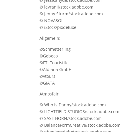
© jessicahyde/stock.adobe.com
© levranii/stock.adobe.com
© Jenny Sturm/stock.adobe.com
© NOVASOL
© iStock/pixdeluxe
Allgemein:
©Schmetterling
©Gebeco
©FTI Touristik
©Aldiana GmbH
©vtours
©GIATA
Atmosfair
© Who is Danny/stock.adobe.com
© LIGHTFIELD STUDIOS/stock.adobe.com
© SASITHORN/stock.adobe.com
© BalanceFormCreative/stock.adobe.com
© phonlamaiphoto/stock.adobe.com