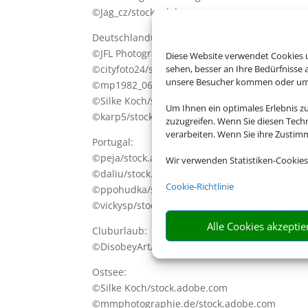
©Jag_cz/stock.adobe.com
Deutschlandurlaub:
©JFL Photography/stock.adobe.com
Diese Website verwendet Cookies u
©cityfoto24/stock.adobe.com
sehen, besser an Ihre Bedürfnisse
unsere Besucher kommen oder um u
©mp1982_06/stock.adobe.com
©Silke Koch/stock.adobe.com
Um Ihnen ein optimales Erlebnis z
©karp5/stock.adobe.com
zuzugreifen. Wenn Sie diesen Tech
verarbeiten. Wenn Sie ihre Zusti
Portugal:
©peja/stock.adobe.com
Wir verwenden Statistiken-Cookies
©daliu/stock.adobe.com
Cookie-Richtlinie
©ppohudka/stock.adobe.com
©vickysp/stock.adobe.com
Alle Cookies akzeptie
Cluburlaub:
©DisobeyArt/stock.adobe.com
Ostsee:
©Silke Koch/stock.adobe.com
©mmphotographie.de/stock.adobe.com